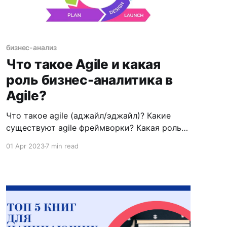
бизнес-анализ
Что такое Agile и какая
роль бизнес-аналитика в
Agile?
Что такое agile (аджайл/эджайл)? Какие
существуют agile фреймворки? Какая роль
бизнес-аналитика в agile? Что такое юзер
01 Apr 2023
7 min read
стори? Об этом и не только, пойдет речь в
этой статье. Agile – это методология
управления проектами, которая позволяет
быстро и гибко реагировать на изменения в
требованиях и условиях работы. Agile и
означает