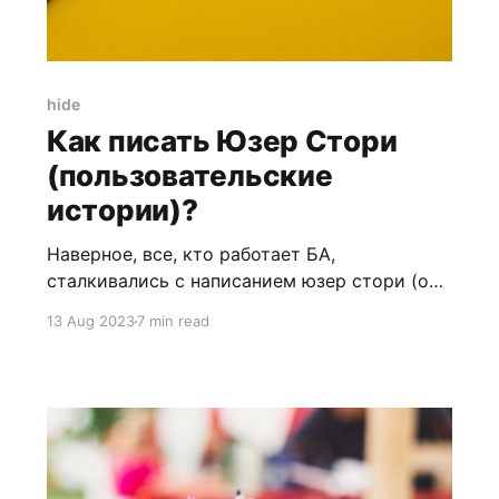
hide
Как писать Юзер Стори
(пользовательские
истории)?
Наверное, все, кто работает БА,
сталкивались с написанием юзер стори (они
же пользовательские истории). Абсолютно
13 Aug 2023
7 min read
на каждом интервью бизнес-аналитика, на
котором я была в роли собеседуемого или
собеседующего, были вопросы про юзер
стори типа: 1. Пишешь ли ты юзер стори? 2.
Приведи пример юзер стори. 3. Как
разбивать юзер