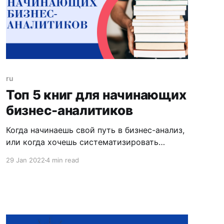
ru
Топ 5 книг для начинающих
бизнес-аналитиков
Когда начинаешь свой путь в бизнес-анализ,
или когда хочешь систематизировать
знания, важно прибегать к помощи книг, т.к.,
29 Jan 2022
4 min read
все-таки, какими бы ни были классными и
всеобъемлющими курсы, опыт, статьи и
вебинары, книги - это то, что "склеивает"
кирпичики знаний. Специализированные
книги служат и хорошим началом, и