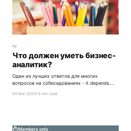
ru
Что должен уметь бизнес-
аналитик?
Один из лучших ответов для многих
вопросов на собеседованиях - it depends.
Ответ на вопрос, что должен уметь бизнес-
04 Mar 2023
13 min read
аналитик, не будет исключением. Это
зависит от компании, проекта, типа и фазы
продукта, заказчиков. Кроме чтения книг по
этой теме, я еще периодически изучаю
рынок, локальный и не только - какие
Members only