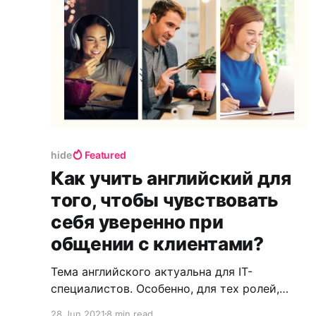
Бизнес-аналитики также необходимы для
выявления областей, требующих улучшения
в бизнес-процессах и системах, а также для
облегчения коммуникации между
различными отделами
hide
Featured
Как учить английский для
того, чтобы чувствовать
себя уверенно при
общении с клиентами?
Тема английского актуальна для IT-
специалистов. Особенно, для тех ролей,
которые больше, чем другие, сталкиваются
28 Jun 2021
8 min read