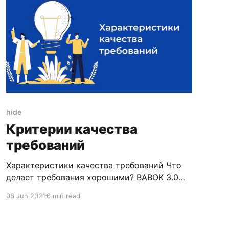
дополнением
hide
Критерии качества
требований
Характеристики качества требований Что
делает требования хорошими? BABOK 3.0
предоставляет девять характеристик
08 Jun 2021
6 min read
качества требований к ПО, можно
использовать их, как чек-лист при
написании или тестировании требований: *