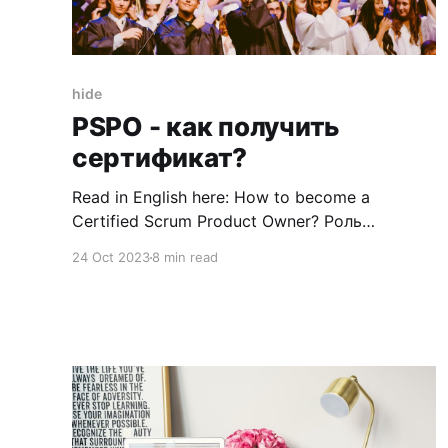
hide
PSPO - как получить
сертификат?
Read in English here: How to become a
Certified Scrum Product Owner? Роль
Владельца продукта (Product Owner) и ее
24 Oct 2023
8 min read
важность Владелец продукта (PO - Product
Owner) - продакт оунер - играет ключевую
роль в методологиях Agile и Scrum.
Владелец продукта выступает в роли
связующего звена между командой
разработчиков и заинтересованными
сторонами, обеспечивая соответствие