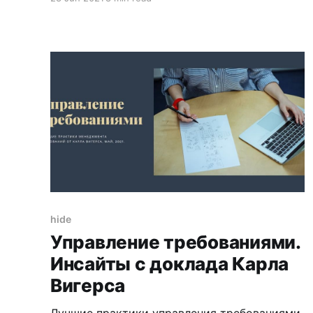
с общением с клиентами. Уровень
английского в IT часто влияет на уровень
заработной платы - те же Бизнес Аналитики
получают больше, если уровень английского
лучше, как мы видели по графикам в статье.
Усредненная статистика по всем
hide
Управление требованиями.
Инсайты с доклада Карла
Вигерса
Лучшие практики управления требованиями