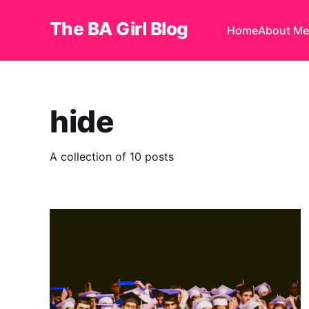
The BA Girl Blog
Home
About Me
hide
A collection of 10 posts